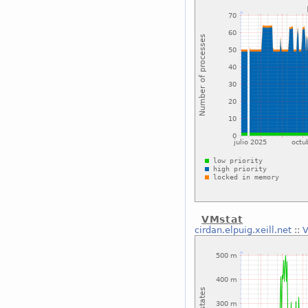
VMstat
cirdan.elpuig.xeill.net
::
V