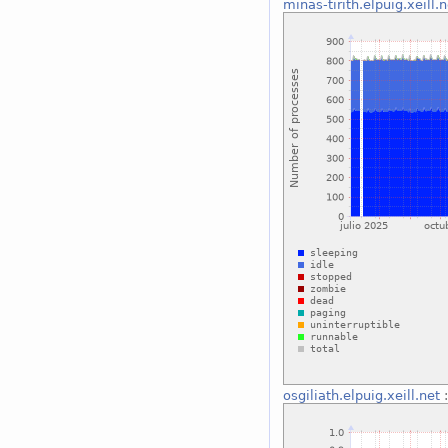
minas-tirith.elpuig.xeill.n
osgiliath.elpuig.xeill.net
: