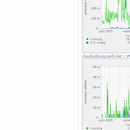
cloud.elpuig.xeill.net
::
V