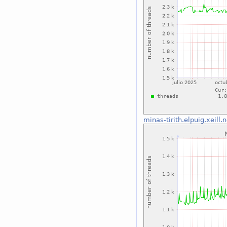
minas-tirith.elpuig.xeill.n