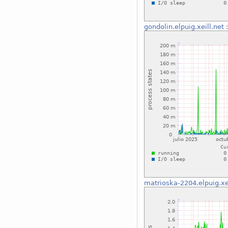
gondolin.elpuig.xeill.net
:
matrioska-2204.elpuig.xei