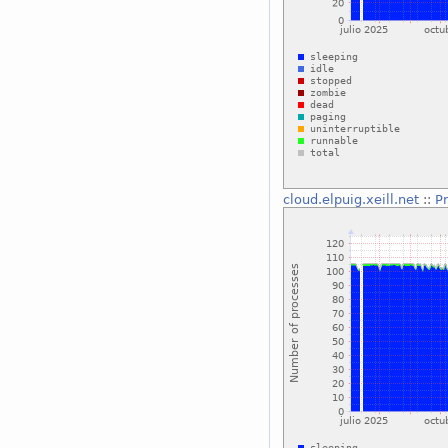
cloud.elpuig.xeill.net
::
P