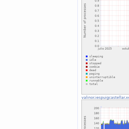
valinor.iespuigcastellar.xe