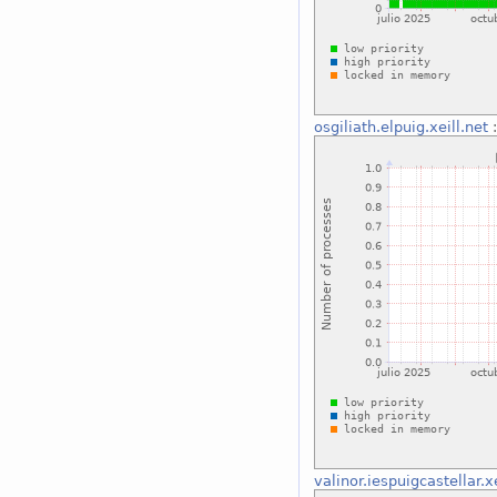
osgiliath.elpuig.xeill.net
:
valinor.iespuigcastellar.xe