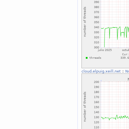
cloud.elpuig.xeill.net
::
N