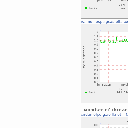
valinor.iespuigcastellar.xe
Number of thread
cirdan.elpuig.xeill.net
::
N