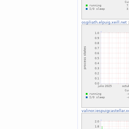
osgiliath.elpuig.xeill.net
:
valinor.iespuigcastellar.xe