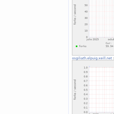
osgiliath.elpuig.xeill.net
: