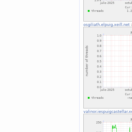
osgiliath.elpuig.xeill.net
:
valinor.iespuigcastellar.xe