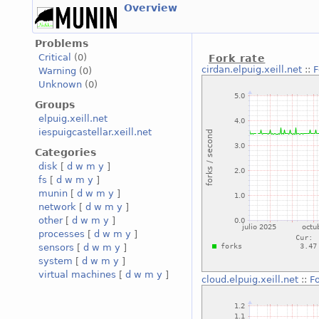
Overview
Problems
Critical
(0)
Fork rate
cirdan.elpuig.xeill.net
::
F
Warning
(0)
Unknown
(0)
Groups
elpuig.xeill.net
iespuigcastellar.xeill.net
Categories
disk
[
d
w
m
y
]
fs
[
d
w
m
y
]
munin
[
d
w
m
y
]
network
[
d
w
m
y
]
other
[
d
w
m
y
]
processes
[
d
w
m
y
]
sensors
[
d
w
m
y
]
system
[
d
w
m
y
]
virtual machines
[
d
w
m
y
]
cloud.elpuig.xeill.net
::
Fo