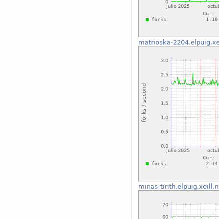
matrioska-2204.elpuig.xei
minas-tirith.elpuig.xeill.n