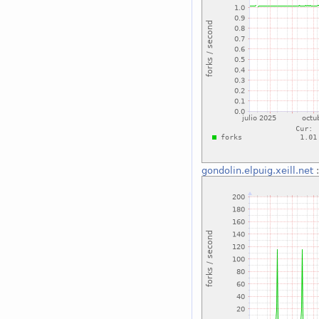
gondolin.elpuig.xeill.net
: