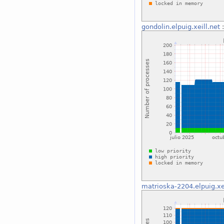
gondolin.elpuig.xeill.net
:
matrioska-2204.elpuig.xei