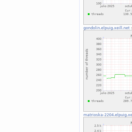
gondolin.elpuig.xeill.net
:
matrioska-2204.elpuig.xei